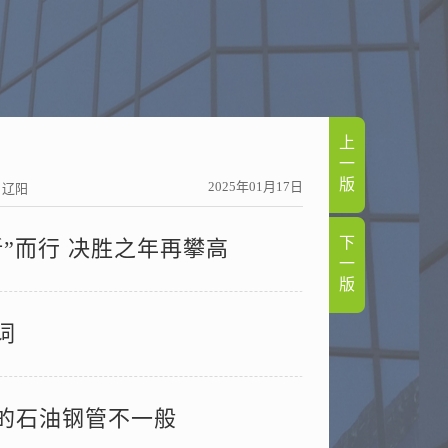
上
一
版
2025年01月17日
：辽阳
下
”而行 决胜之年再攀高
一
版
词
的石油钢管不一般