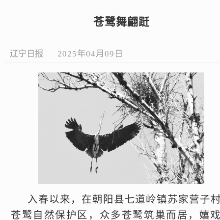
苍鹭舞翩跹
辽宁日报
2025年04月09日
入春以来，在朝阳县七道岭镇苏家营子
苍鹭自然保护区，众多苍鹭筑巢而居，嬉