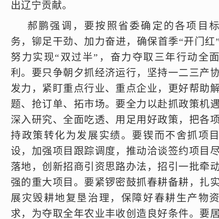
出辽宁贡献。
郝鹏强调，要按照省委确定的各项目
务，铆足干劲、加力奋进，确保首季“开门红
努力实现“双过半”，奋力夺取三年行动全
利。要只争朝夕抓经济运行，坚持一二三产
发力，紧盯重点行业、重点企业，更好帮助
题、抢订单、拓市场。要全力以赴抓政策机
深入研究、全面吃透、用足用好政策，把各
持政策转化为发展实绩。要锲而不舍抓项
设，加强项目跟踪调度，推动洽谈签约项目
落地，创新招商引资思路办法，招引一批牵
强的重大项目。要紧锣密鼓抓春耕备耕，扎
展灾毁耕地复垦治理，保障好春耕生产物
求，为夺取全年农业丰收创造良好条件。要